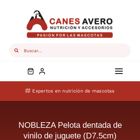
Skip
to
content
Search
for:
Toggl
Navig
Conócenos
Expertos en nutrición de mascotas
Perros
NOBLEZA Pelota dentada de
Gatos
vinilo de juguete (D7.5cm)