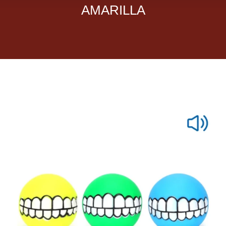
AMARILLA
Dietas veterinarias
Purina
Antiparasitarios
Arenas
Descanso
Super Ofertas
Contacto