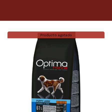
Dietas veterinarias
Purina
Producto agotado
Antiparasitarios
Arenas
Descanso
Super Ofertas
Contacto