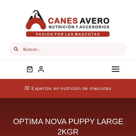
Skip
to
content
Search
for:
Toggl
Navig
Conócenos
Expertos en nutrición de mascotas
Perros
OPTIMA NOVA PUPPY LARGE
Gatos
2KGR