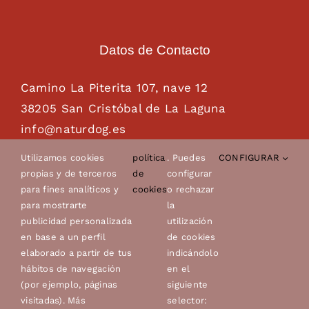
Datos de Contacto
Camino La Piterita 107, nave 12
38205 San Cristóbal de La Laguna
info@naturdog.es
administracion@naturdog.es
Utilizamos cookies
política
. Puedes
CONFIGURAR
Tel. 922 89 85 89 – 681 28 85 26
propias y de terceros
de
configurar
para fines analíticos y
cookies
o rechazar
para mostrarte
la
publicidad personalizada
utilización
en base a un perfil
de cookies
elaborado a partir de tus
indicándolo
hábitos de navegación
en el
(por ejemplo, páginas
siguiente
visitadas). Más
selector: