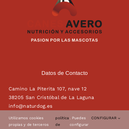
Datos de Contacto
Camino La Piterita 107, nave 12
38205 San Cristóbal de La Laguna
info@naturdog.es
administracion@naturdog.es
Utilizamos cookies
política
. Puedes
CONFIGURAR
Tel. 922 89 85 89 – 681 28 85 26
propias y de terceros
de
configurar