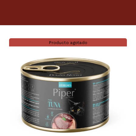
Dietas veterinarias
Purina
Producto agotado
Antiparasitarios
Arenas
Descanso
Super Ofertas
Contacto