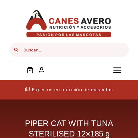
Skip
to
content
Search
for:
Toggl
Navig
Conócenos
Expertos en nutrición de mascotas
Perros
PIPER CAT WITH TUNA
Gatos
STERILISED 12×185 g