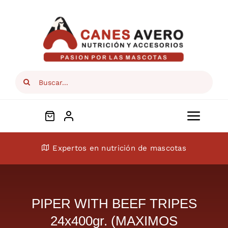
Skip
to
content
Search
for:
Toggl
Navig
Conócenos
Expertos en nutrición de mascotas
Perros
PIPER WITH BEEF TRIPES
Gatos
24x400gr. (MAXIMOS