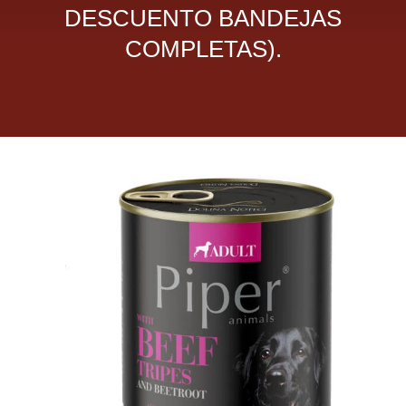
DESCUENTO BANDEJAS
Dietas veterinarias
COMPLETAS).
Purina
Antiparasitarios
Arenas
Descanso
Super Ofertas
Contacto