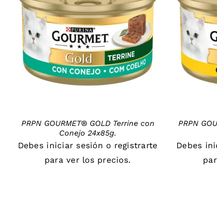
DETAILS
PRPN GOURMET® GOLD Terrine con
PRPN GOU
Conejo 24x85g.
Debes
iniciar sesión
o
registrarte
Debes
in
para ver los precios.
par