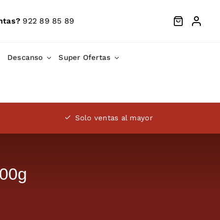
ntas?
922 89 85 89
Descanso
Super Ofertas
Solo ventas al mayor
00g