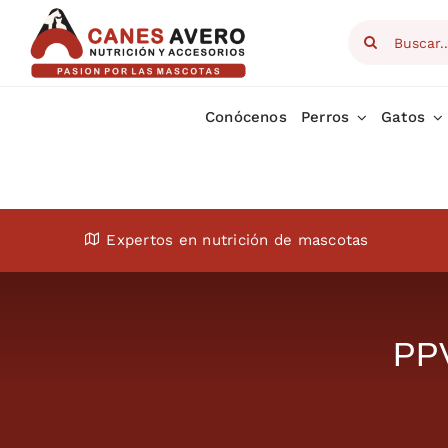
Skip
Search
to
for:
content
Conócenos
Perros
Gatos
Expertos en nutrición de mascotas
PP