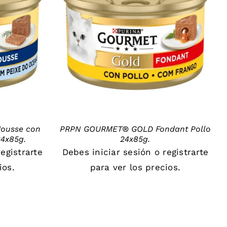
DETAILS
ousse con
PRPN GOURMET® GOLD Fondant Pollo
4x85g.
24x85g.
registrarte
Debes
iniciar sesión
o
registrarte
ios.
para ver los precios.