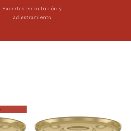
Expertos en nutrición y
adiestramiento
o