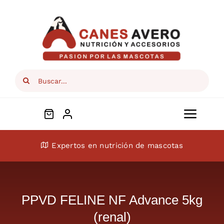
Skip
to
content
Search
for:
Toggl
Navig
Conócenos
Expertos en nutrición de mascotas
Perros
PPVD FELINE NF Advance 5kg
Gatos
(renal)