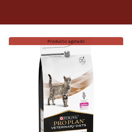
Dietas veterinarias
Purina
Producto agotado
Antiparasitarios
Arenas
Descanso
Super Ofertas
Contacto