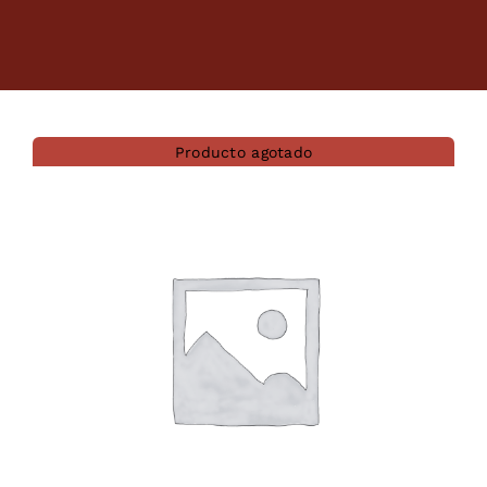
Dietas veterinarias
Purina
Producto agotado
Antiparasitarios
Arenas
Descanso
Super Ofertas
Contacto