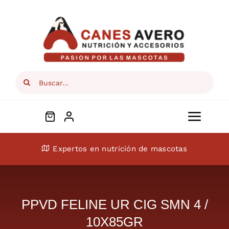
Skip
to
content
Search
for:
Toggl
Navig
Conócenos
Expertos en nutrición de mascotas
Perros
PPVD FELINE UR CIG SMN 4 /
Gatos
10X85GR