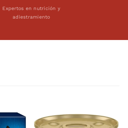
Expertos en nutrición y
adiestramiento