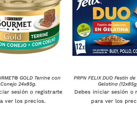
DETAILS
DETAILS
RMET® GOLD Terrine con
PRPN FELIX DUO Festín de
Conejo 24x85g.
Gelatina (12x85g
iciar sesión
o
registrarte
Debes
iniciar sesión
o
a ver los precios.
para ver los prec