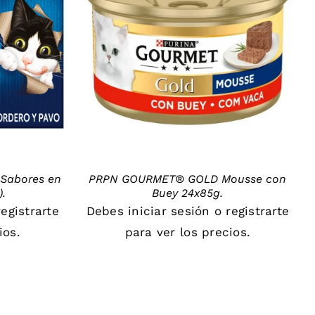
DETAILS
 Sabores en
PRPN GOURMET® GOLD Mousse con
).
Buey 24x85g.
registrarte
Debes
iniciar sesión
o
registrarte
ios.
para ver los precios.