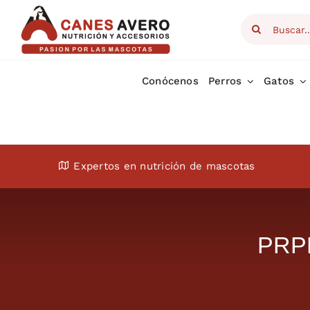
Skip
Search
to
for:
content
Conócenos
Perros
Gatos
Expertos en nutrición de mascotas
PRPN