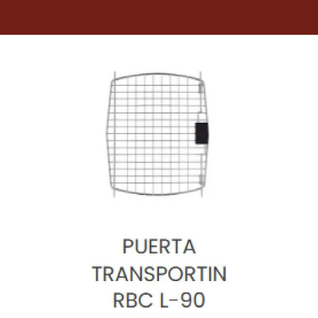
Dietas veterinarias
Purina
Antiparasitarios
Arenas
Descanso
Super Ofertas
Contacto