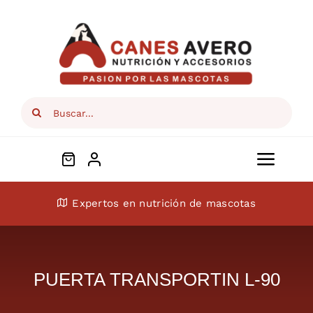
Skip
to
content
Search
for:
Toggl
Navig
Conócenos
Expertos en nutrición de mascotas
Perros
PUERTA TRANSPORTIN L-90
Gatos