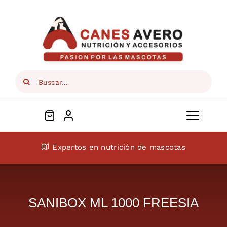
Skip
to
content
Search
for:
Toggl
Navig
Conócenos
Expertos en nutrición de mascotas
Perros
SANIBOX ML 1000 FREESIA
Gatos