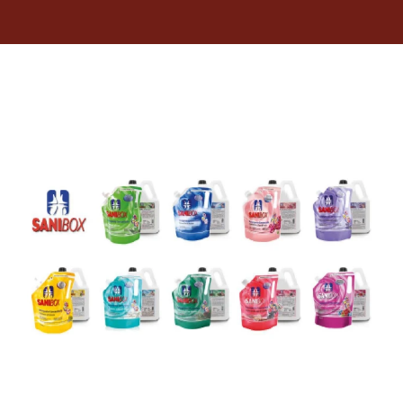
Dietas veterinarias
Purina
Antiparasitarios
Arenas
Descanso
Super Ofertas
Contacto