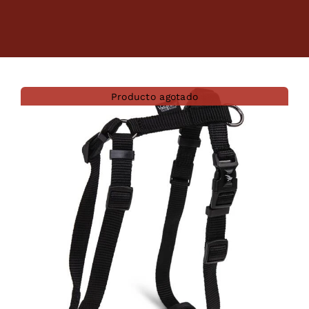
Dietas veterinarias
Purina
Producto agotado
Antiparasitarios
Arenas
Descanso
Super Ofertas
Contacto