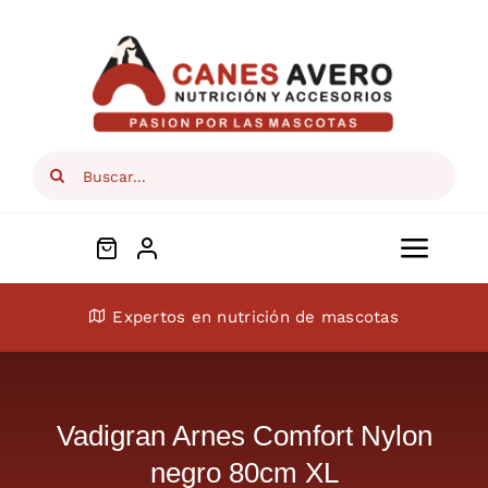
Skip
to
content
Search
for:
Toggl
Navig
Conócenos
Expertos en nutrición de mascotas
Perros
Vadigran Arnes Comfort Nylon
Gatos
negro 80cm XL