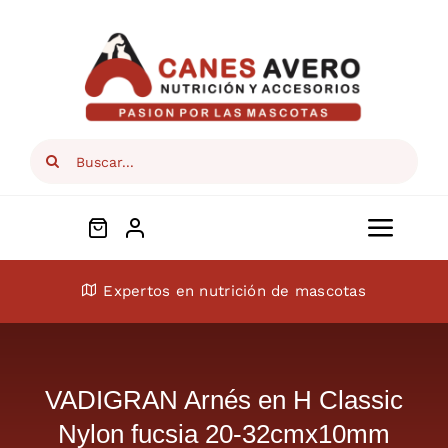
Skip
to
content
Search
for:
Toggl
Navig
Conócenos
Expertos en nutrición de mascotas
Perros
VADIGRAN Arnés en H Classic
Gatos
Nylon fucsia 20-32cmx10mm