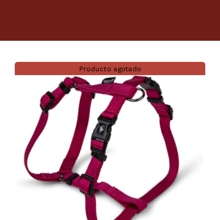
Dietas veterinarias
Purina
Producto agotado
Antiparasitarios
Arenas
Descanso
Super Ofertas
Contacto