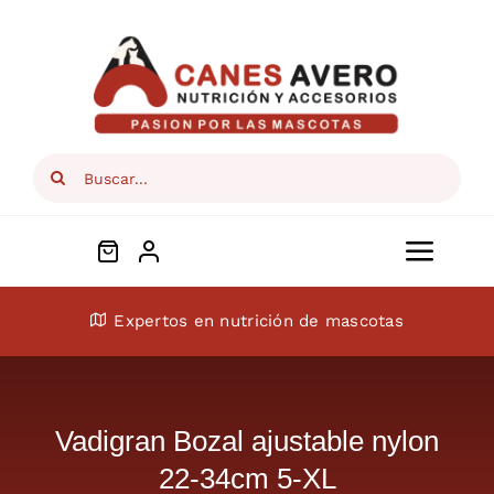
Skip
to
content
Search
for:
Toggl
Navig
Conócenos
Expertos en nutrición de mascotas
Perros
Vadigran Bozal ajustable nylon
Gatos
22-34cm 5-XL