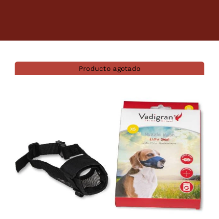
Dietas veterinarias
Purina
Producto agotado
Antiparasitarios
Arenas
Descanso
Super Ofertas
Contacto