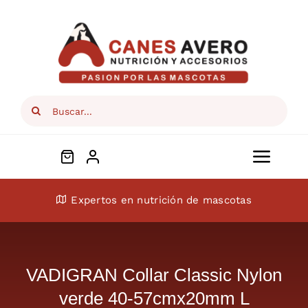
Skip
to
content
Search
for:
Toggl
Navig
Conócenos
Expertos en nutrición de mascotas
Perros
VADIGRAN Collar Classic Nylon
Gatos
verde 40-57cmx20mm L