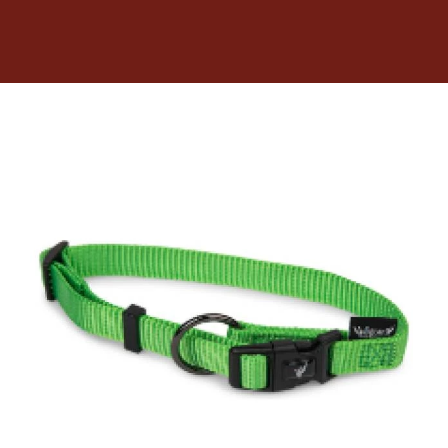
Dietas veterinarias
Purina
Antiparasitarios
Arenas
Descanso
Super Ofertas
Contacto