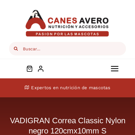
Skip
to
content
Search
for:
Toggl
Navig
Conócenos
Expertos en nutrición de mascotas
Perros
VADIGRAN Correa Classic Nylon
Gatos
negro 120cmx10mm S