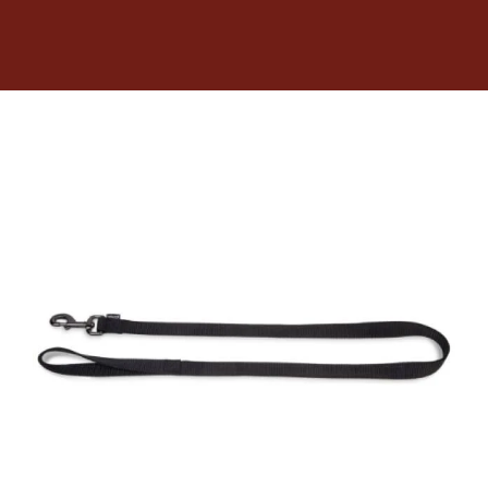
Dietas veterinarias
Purina
Antiparasitarios
Arenas
Descanso
Super Ofertas
Contacto