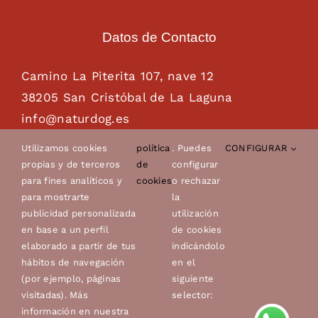
Datos de Contacto
Camino La Piterita 107, nave 12
38205 San Cristóbal de La Laguna
info@naturdog.es
administracion@naturdog.es
Utilizamos cookies
política
. Puedes
CONFIGURAR
Tel. 922 89 85 89 – 681 28 85 26
propias y de terceros
de
configurar
para fines analíticos y
cookies
o rechazar
para mostrarte
la
publicidad personalizada
utilización
en base a un perfil
de cookies
elaborado a partir de tus
indicándolo
hábitos de navegación
en el
(por ejemplo, páginas
siguiente
visitadas). Más
selector:
© Copyright 2022 - 2026 | Canes Avero, s.l.u. |
Aviso
información en nuestra