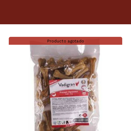
Dietas veterinarias
Purina
Producto agotado
Antiparasitarios
Arenas
Descanso
Super Ofertas
Contacto