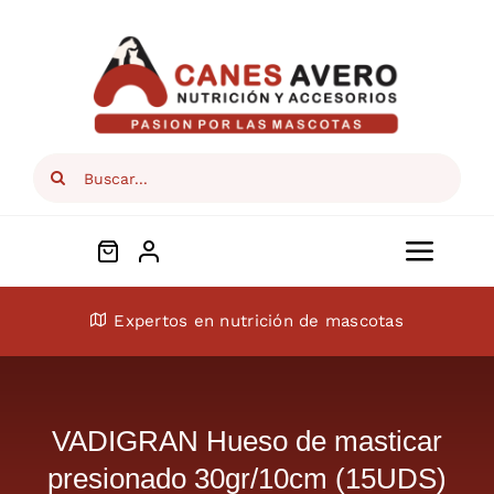
Skip
to
content
Search
for:
Toggl
Navig
Conócenos
Expertos en nutrición de mascotas
Perros
VADIGRAN Hueso de masticar
Gatos
presionado 30gr/10cm (15UDS)