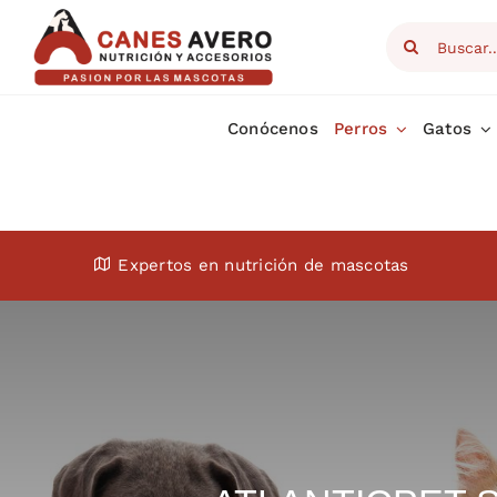
Skip
Search
to
for:
content
Conócenos
Perros
Gatos
Expertos en nutrición de mascotas