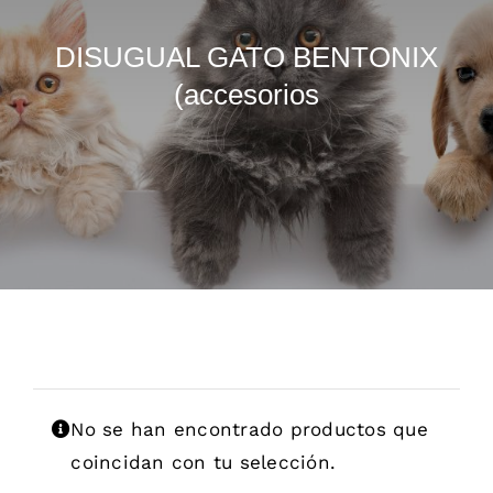
Dietas veterinarias
DISUGUAL GATO BENTONIX
(accesorios
Purina
Antiparasitarios
Arenas
Descanso
Super Ofertas
No se han encontrado productos que
coincidan con tu selección.
Contacto