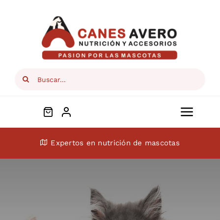
Skip
to
content
Search
for:
Toggl
Navig
Conócenos
Expertos en nutrición de mascotas
Perros
Gatos