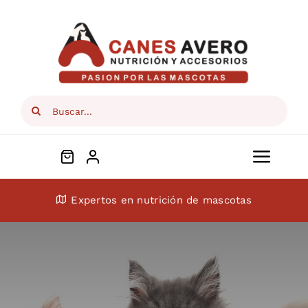
Skip
to
content
Search
for:
Toggl
Navig
Conócenos
Expertos en nutrición de mascotas
Perros
Gatos