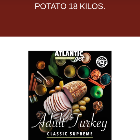
POTATO 18 KILOS.
Dietas veterinarias
Purina
Antiparasitarios
Arenas
Descanso
Super Ofertas
Contacto