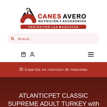
Skip
to
content
Search
for:
Toggl
Navig
Conócenos
Expertos en nutrición de mascotas
Perros
ATLANTICPET CLASSIC
Gatos
SUPREME ADULT TURKEY with