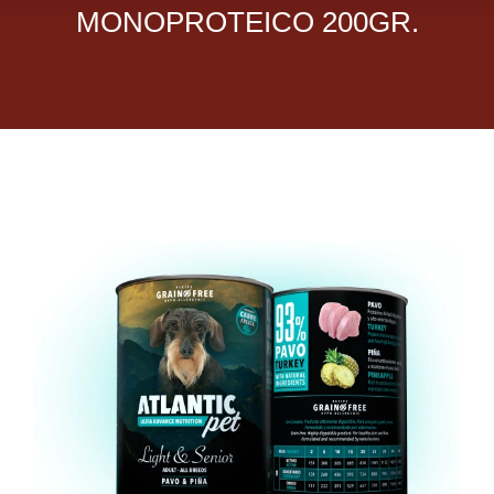
MONOPROTEICO 200GR.
Dietas veterinarias
Purina
Antiparasitarios
Arenas
Descanso
Super Ofertas
Contacto