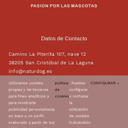
Datos de Contacto
Camino La Piterita 107, nave 12
38205 San Cristóbal de La Laguna
info@naturdog.es
administracion@naturdog.es
Utilizamos cookies
política
. Puedes
CONFIGURAR
Tel. 922 89 85 89 – 681 28 85 26
propias y de terceros
de
configurar
para fines analíticos y
cookies
o rechazar
para mostrarte
la
publicidad personalizada
utilización
en base a un perfil
de cookies
elaborado a partir de tus
indicándolo