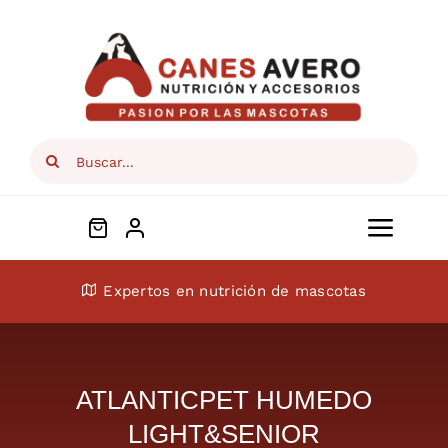
Skip
to
content
Search
for:
Toggl
Navig
Conócenos
Expertos en nutrición de mascotas
Perros
ATLANTICPET HUMEDO
Gatos
LIGHT&SENIOR