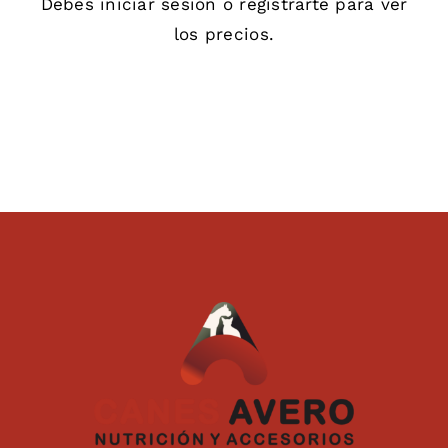
Debes
iniciar sesión
o
registrarte
para ver
los precios.