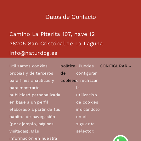
Datos de Contacto
Camino La Piterita 107, nave 12
38205 San Cristóbal de La Laguna
info@naturdog.es
administracion@naturdog.es
Utilizamos cookies
política
. Puedes
CONFIGURAR
Tel. 922 89 85 89 – 681 28 85 26
propias y de terceros
de
configurar
para fines analíticos y
cookies
o rechazar
para mostrarte
la
publicidad personalizada
utilización
en base a un perfil
de cookies
elaborado a partir de tus
indicándolo
hábitos de navegación
en el
(por ejemplo, páginas
siguiente
visitadas). Más
selector:
© Copyright 2022 - 2026 | Canes Avero, s.l.u. |
Aviso
información en nuestra