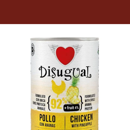
Dietas veterinarias
Purina
Antiparasitarios
Arenas
Descanso
Super Ofertas
Contacto