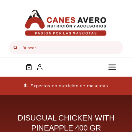
Skip
to
content
Search
for:
Toggl
Navig
Conócenos
Expertos en nutrición de mascotas
Perros
DISUGUAL CHICKEN WITH
Gatos
PINEAPPLE 400 GR