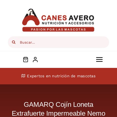
Skip
to
content
Search
for:
Toggl
Navig
Conócenos
Expertos en nutrición de mascotas
Perros
GAMARQ Cojín Loneta
Gatos
Extrafuerte Impermeable Nemo