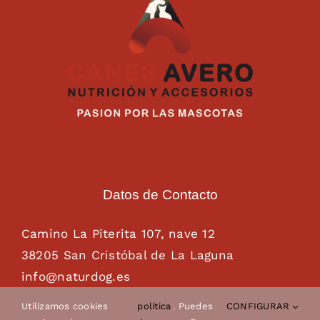
Datos de Contacto
Camino La Piterita 107, nave 12
38205 San Cristóbal de La Laguna
info@naturdog.es
administracion@naturdog.es
Utilizamos cookies
política
. Puedes
CONFIGURAR
Tel. 922 89 85 89 – 681 28 85 26