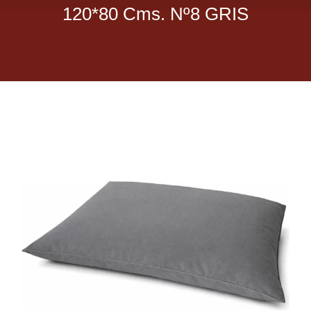
120*80 Cms. Nº8 GRIS
Dietas veterinarias
Purina
Antiparasitarios
Arenas
Descanso
Super Ofertas
Contacto