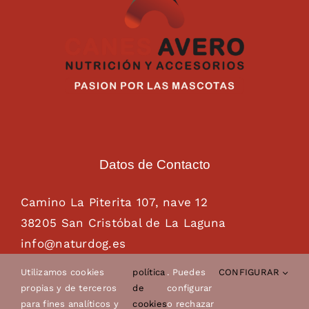
Datos de Contacto
Camino La Piterita 107, nave 12
38205 San Cristóbal de La Laguna
info@naturdog.es
administracion@naturdog.es
Utilizamos cookies
política
. Puedes
CONFIGURAR
Tel. 922 89 85 89 – 681 28 85 26
propias y de terceros
de
configurar
para fines analíticos y
cookies
o rechazar