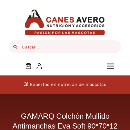
Skip
to
content
Search
for:
Toggl
Navig
Conócenos
Expertos en nutrición de mascotas
Perros
GAMARQ Colchón Mullido
Gatos
Antimanchas Eva Soft 90*70*12