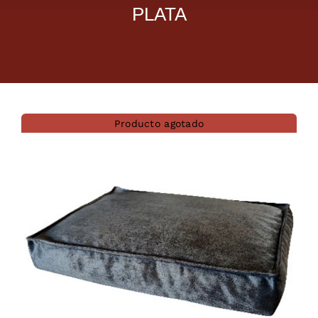
PLATA
Dietas veterinarias
Purina
Antiparasitarios
Producto agotado
Arenas
Descanso
Super Ofertas
Contacto