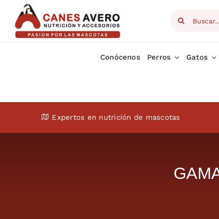
Skip
Search
to
for:
content
Conócenos
Perros
Gatos
Expertos en nutrición de mascotas
GAMA