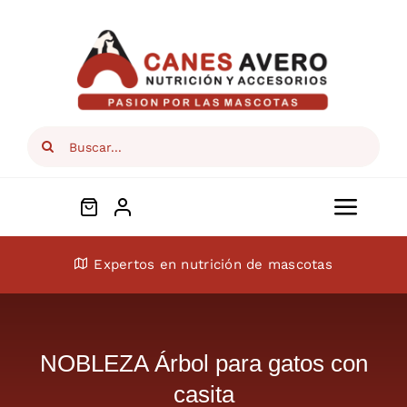
Skip
to
content
Search
for:
Toggl
Navig
Conócenos
Expertos en nutrición de mascotas
Perros
NOBLEZA Árbol para gatos con
Gatos
casita