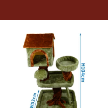
Dietas veterinarias
Purina
Antiparasitarios
Arenas
Descanso
Super Ofertas
Contacto