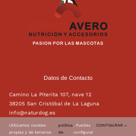
Datos de Contacto
Camino La Piterita 107, nave 12
38205 San Cristóbal de La Laguna
info@naturdog.es
administracion@naturdog.es
Utilizamos cookies
política
. Puedes
CONFIGURAR
Tel. 922 89 85 89 – 681 28 85 26
propias y de terceros
de
configurar