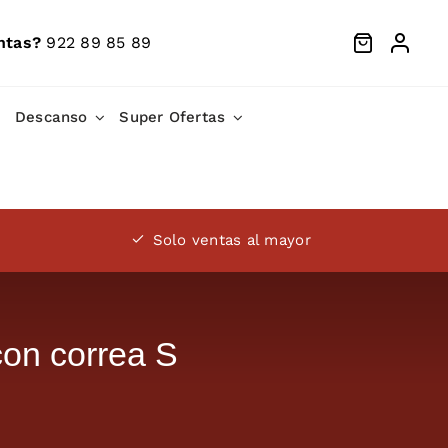
ntas?
922 89 85 89
Descanso
Super Ofertas
Solo ventas al mayor
con correa S