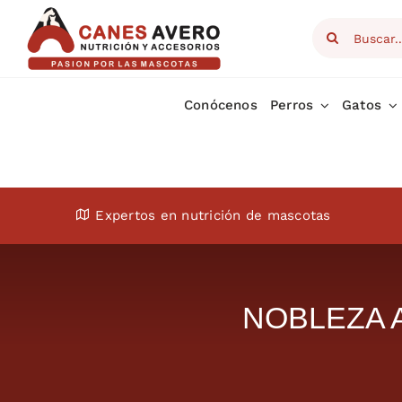
Skip
Search
to
for:
content
Conócenos
Perros
Gatos
Expertos en nutrición de mascotas
NOBLEZA Arn