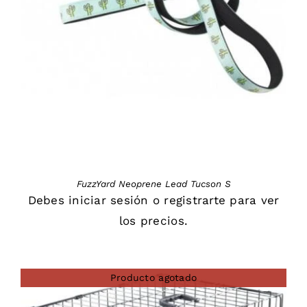
DETAILS
FuzzYard Neoprene Lead Tucson S
Debes
iniciar sesión
o
registrarte
para ver
los precios.
Producto agotado