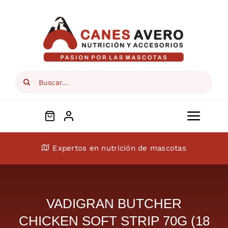
Skip
to
content
Search
for:
Toggl
Navig
Conócenos
Expertos en nutrición de mascotas
Perros
VADIGRAN BUTCHER
Gatos
CHICKEN SOFT STRIP 70G (18