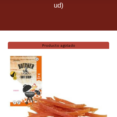
ud)
Dietas veterinarias
Purina
Antiparasitarios
Producto agotado
Arenas
Descanso
Super Ofertas
Contacto