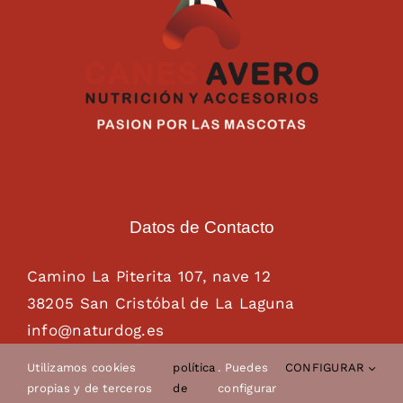
Datos de Contacto
Camino La Piterita 107, nave 12
38205 San Cristóbal de La Laguna
info@naturdog.es
administracion@naturdog.es
Utilizamos cookies
política
. Puedes
CONFIGURAR
Tel. 922 89 85 89 – 681 28 85 26
propias y de terceros
de
configurar