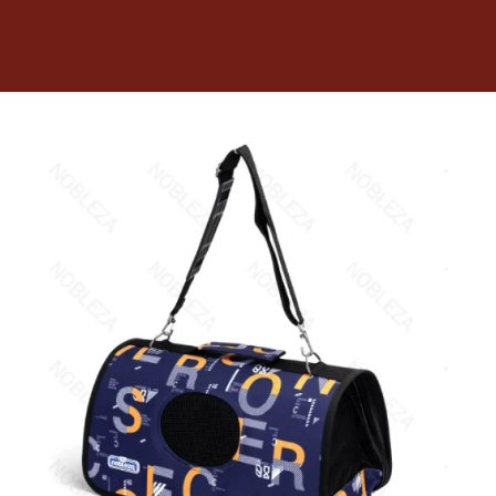
Dietas veterinarias
Purina
Antiparasitarios
Arenas
Descanso
Super Ofertas
Contacto