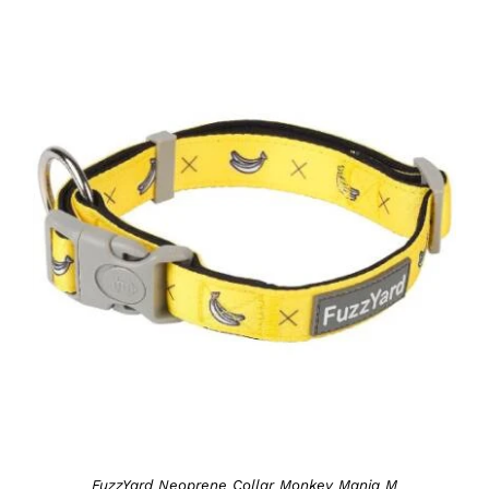
DETAILS
FuzzYard Neoprene Collar Monkey Mania M