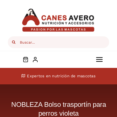
Skip
to
content
Search
for:
Toggl
Navig
Conócenos
Expertos en nutrición de mascotas
Perros
NOBLEZA Bolso trasportín para
Gatos
perros violeta