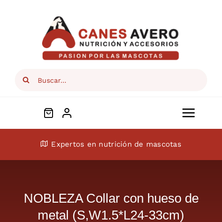
Skip
to
content
Search
for:
Toggl
Navig
Conócenos
Expertos en nutrición de mascotas
Perros
NOBLEZA Collar con hueso de
Gatos
metal (S,W1.5*L24-33cm)