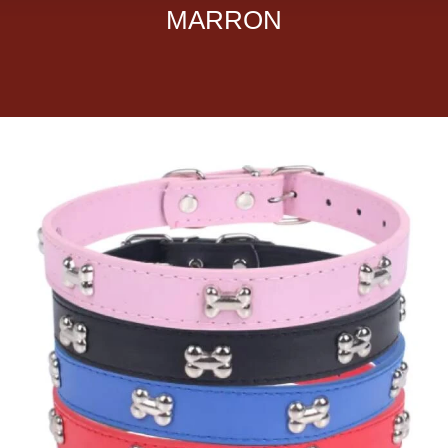
MARRON
Dietas veterinarias
Purina
Antiparasitarios
Arenas
Descanso
Super Ofertas
Contacto