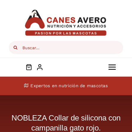
Skip
to
content
Search
for:
Toggl
Navig
Conócenos
Expertos en nutrición de mascotas
Perros
NOBLEZA Collar de silicona con
Gatos
campanilla gato rojo.