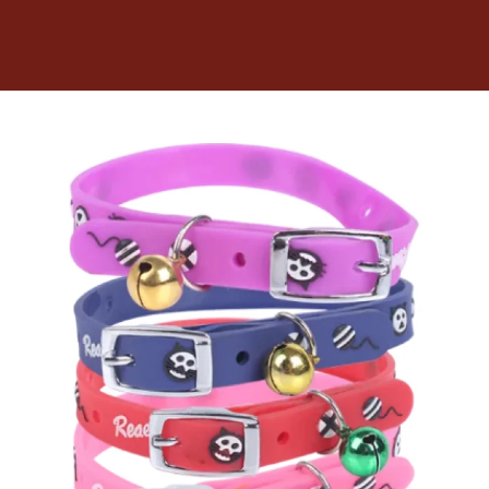
Dietas veterinarias
Purina
Antiparasitarios
Arenas
Descanso
Super Ofertas
Contacto