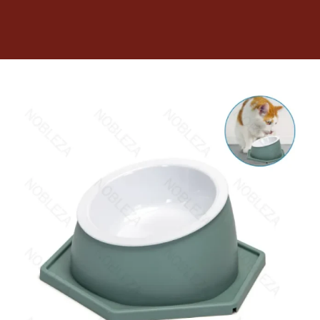
Dietas veterinarias
Purina
Antiparasitarios
Arenas
Descanso
Super Ofertas
Contacto