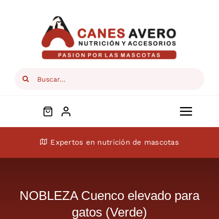
Skip
to
content
Search
for:
Toggl
Navig
Conócenos
Expertos en nutrición de mascotas
Perros
NOBLEZA Cuenco elevado para
Gatos
gatos (Verde)