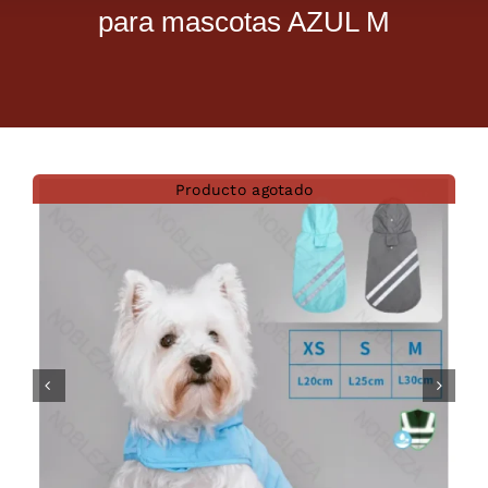
para mascotas AZUL M
Dietas veterinarias
Purina
Antiparasitarios
Producto agotado
Arenas
Descanso
Super Ofertas
Contacto