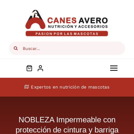
Skip
to
content
Search
for:
Toggl
Navig
Conócenos
Expertos en nutrición de mascotas
Perros
NOBLEZA Impermeable con
Gatos
protección de cintura y barriga