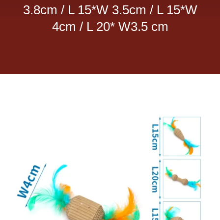
3.8cm / L 15*W 3.5cm / L 15*W
Dietas veterinarias
4cm / L 20* W3.5 cm
Purina
Antiparasitarios
Arenas
Descanso
Super Ofertas
Contacto