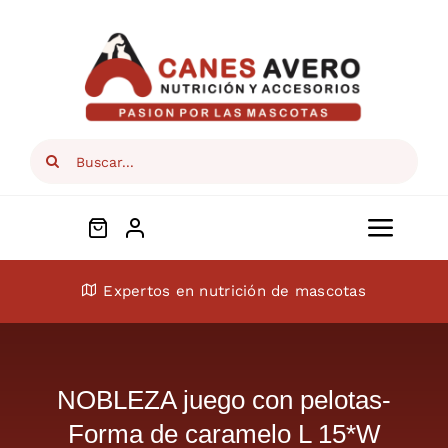
Skip
to
content
Search
for:
Toggl
Navig
Conócenos
Expertos en nutrición de mascotas
Perros
NOBLEZA juego con pelotas-
Gatos
Forma de caramelo L 15*W