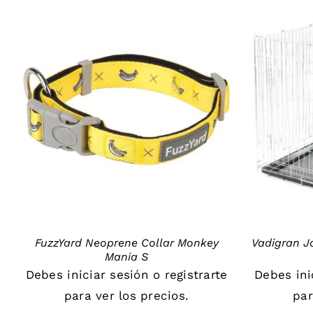
DETAILS
FuzzYard Neoprene Collar Monkey
Vadigran J
Mania S
Debes
iniciar sesión
o
registrarte
Debes
in
para ver los precios.
par