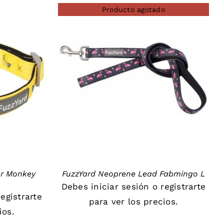
Producto agotado
DETAILS
ar Monkey
FuzzYard Neoprene Lead Fabmingo L
Debes
iniciar sesión
o
registrarte
registrarte
para ver los precios.
ios.