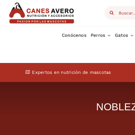
Skip
Search
to
for:
content
Conócenos
Perros
Gatos
Expertos en nutrición de mascotas
NOBLEZA