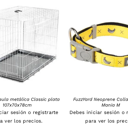
DETAILS
DETAILS
aula metálica Classic plata
FuzzYard Neoprene Coll
107x70x78cm
Mania M
iciar sesión
o
registrarte
Debes
iniciar sesión
o
a ver los precios.
para ver los prec