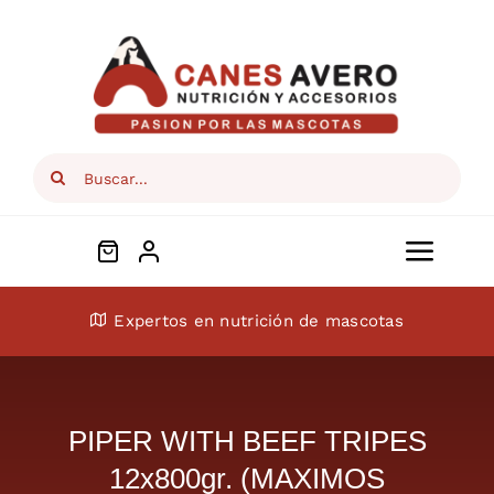
Skip
to
content
Search
for:
Toggl
Navig
Conócenos
Expertos en nutrición de mascotas
Perros
PIPER WITH BEEF TRIPES
Gatos
12x800gr. (MAXIMOS