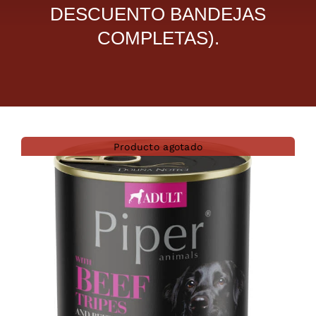
DESCUENTO BANDEJAS
Dietas veterinarias
COMPLETAS).
Purina
Antiparasitarios
Producto agotado
Arenas
Descanso
Super Ofertas
Contacto