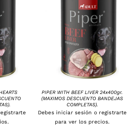
DETAILS
HEARTS
PIPER WITH BEEF LIVER 24x400gr.
ESCUENTO
(MAXIMOS DESCUENTO BANDEJAS
AS).
COMPLETAS).
registrarte
Debes
iniciar sesión
o
registrarte
ios.
para ver los precios.