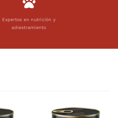
Expertos en nutrición y
adiestramiento