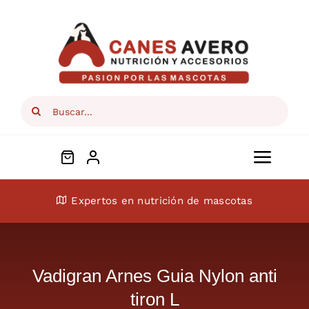
Skip
to
content
Search
for:
Toggl
Navig
Conócenos
Expertos en nutrición de mascotas
Perros
Vadigran Arnes Guia Nylon anti
Gatos
tiron L