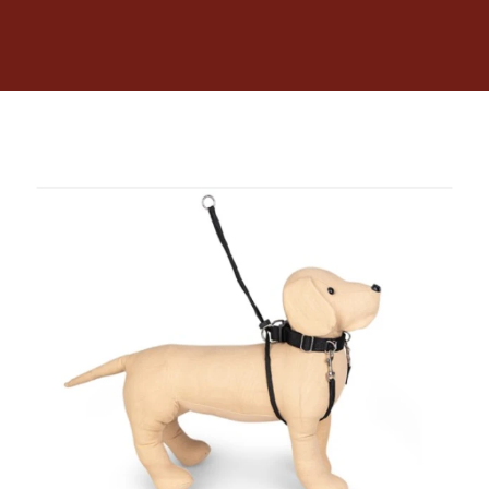
Dietas veterinarias
Purina
Antiparasitarios
Arenas
Descanso
Super Ofertas
Contacto