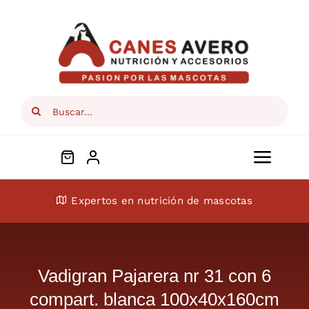
Skip
to
content
Search
for:
Toggl
Navig
Conócenos
Expertos en nutrición de mascotas
Perros
Vadigran Pajarera nr 31 con 6
Gatos
compart. blanca 100x40x160cm