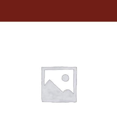
Dietas veterinarias
Purina
Antiparasitarios
Arenas
Descanso
Super Ofertas
Contacto