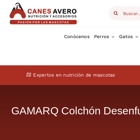
Skip
Search
to
for:
content
Conócenos
Perros
Gatos
Expertos en nutrición de mascotas
GAMARQ Colchón Desenfund